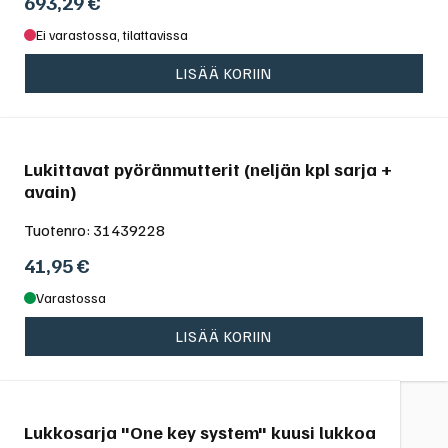
693,29
€
Ei varastossa, tilattavissa
LISÄÄ KORIIN
Lukittavat pyöränmutterit (neljän kpl sarja +
avain)
Tuotenro:
31439228
41,95
€
Varastossa
LISÄÄ KORIIN
Lukkosarja "One key system" kuusi lukkoa