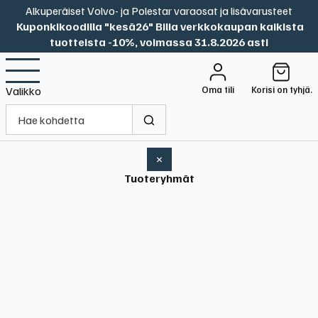
Alkuperäiset Volvo- ja Polestar varaosat ja lisävarusteet
Kuponkikoodilla "kesä26" Bilia verkkokaupan kaikista
tuotteista -10%, voimassa 31.8.2026 asti
Oma tili
Korisi on tyhjä.
Valikko
×
Tuoteryhmät