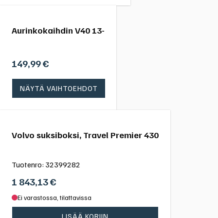
Aurinkokaihdin V40 13-
149,99
€
NÄYTÄ VAIHTOEHDOT
Volvo suksiboksi, Travel Premier 430
Tuotenro:
32399282
1 843,13
€
Ei varastossa, tilattavissa
LISÄÄ KORIIN