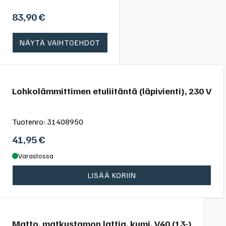
83,90
€
NÄYTÄ VAIHTOEHDOT
Lohkolämmittimen etuliitäntä (läpivienti), 230 V
Tuotenro:
31408950
41,95
€
Varastossa
LISÄÄ KORIIN
Matto, matkustamon lattia, kumi, V40 (13-)