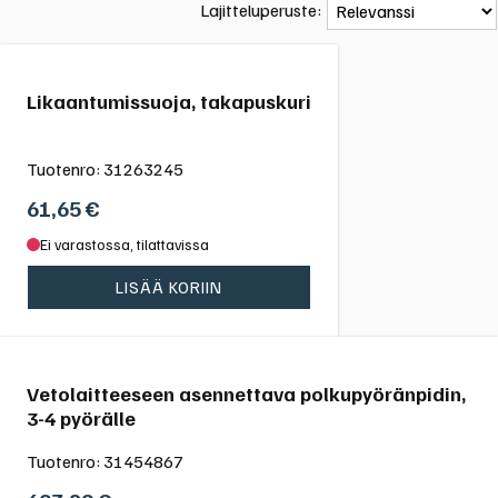
Lajitteluperuste:
Likaantumissuoja, takapuskuri
Tuotenro:
31263245
61,65
€
Ei varastossa, tilattavissa
LISÄÄ KORIIN
Vetolaitteeseen asennettava polkupyöränpidin,
3-4 pyörälle
Tuotenro:
31454867