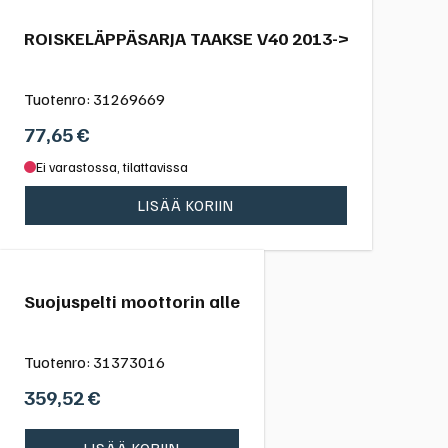
ROISKELÄPPÄSARJA TAAKSE V40 2013->
Tuotenro:
31269669
77,65
€
Ei varastossa, tilattavissa
LISÄÄ KORIIN
Suojuspelti moottorin alle
Tuotenro:
31373016
359,52
€
LISÄÄ KORIIN