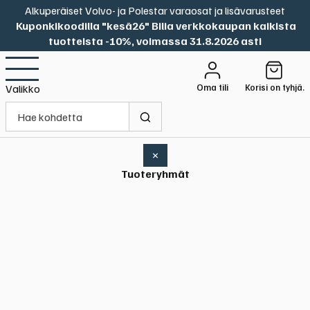
Alkuperäiset Volvo- ja Polestar varaosat ja lisävarusteet
Kuponkikoodilla "kesä26" Bilia verkkokaupan kaikista
tuotteista -10%, voimassa 31.8.2026 asti
Oma tili
Korisi on tyhjä.
Valikko
×
Tuoteryhmät