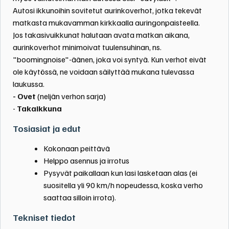
Autosi ikkunoihin sovitetut aurinkoverhot, jotka tekevät
matkasta mukavamman kirkkaalla auringonpaisteella.
Jos takasivuikkunat halutaan avata matkan aikana,
aurinkoverhot minimoivat tuulensuhinan, ns.
"boomingnoise"
-äänen, joka voi syntyä. Kun verhot eivät
ole käytössä, ne voidaan säilyttää mukana tulevassa
laukussa.
- Ovet
(neljän verhon sarja)
-
Takaikkuna
Tosiasiat ja edut
Kokonaan peittävä
Helppo asennus ja irrotus
Pysyvät paikallaan kun lasi lasketaan alas (ei
suositella yli 90 km/h nopeudessa, koska verho
saattaa silloin irrota).
Tekniset tiedot