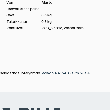
Otsikko
Väri:
Musta
1
Lisävarusteen paino
Ovet:
0,3 kg
Takaikkuna:
0,3 kg
Valokuva:
VCC_25896,
vccpartners
Selaa tätä tuoteryhmää:
Volvo V40/V40 CC vm. 2013-