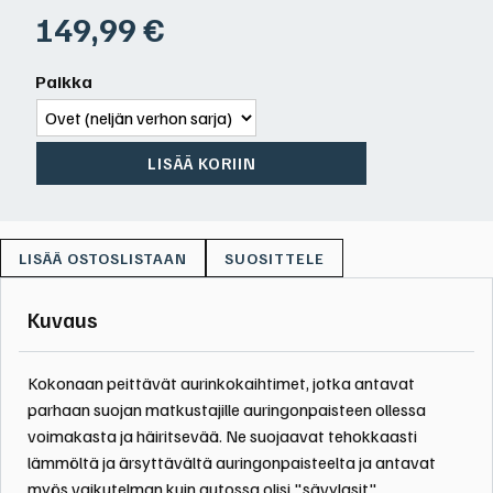
149,99
€
Paikka
LISÄÄ KORIIN
SUOSITTELE
Kuvaus
Kokonaan peittävät aurinkokaihtimet, jotka antavat
parhaan suojan matkustajille auringonpaisteen ollessa
voimakasta ja häiritsevää. Ne suojaavat tehokkaasti
lämmöltä ja ärsyttävältä auringonpaisteelta ja antavat
myös vaikutelman kuin autossa olisi
"sävylasit"
.