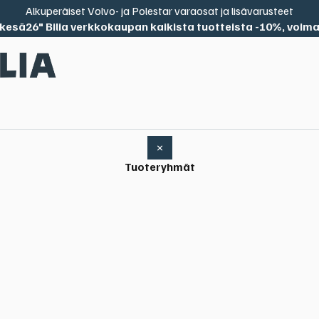
Alkuperäiset Volvo- ja Polestar varaosat ja lisävarusteet
kesä26" Bilia verkkokaupan kaikista tuotteista -10%, voima
×
Tuoteryhmät