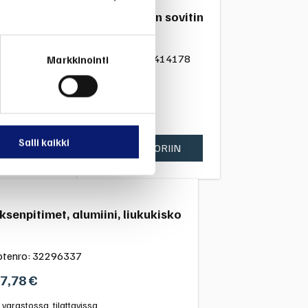
 XC70 (08-)
Vetokoukun sovitin
Tuotenro:
31414178
Markkinointi
48,54
€
ssa
Varastossa
Salli kaikki
IN
LISÄÄ KORIIN
ksenpitimet, alumiini, liukukisko
otenro:
32296337
7,78
€
i varastossa, tilattavissa