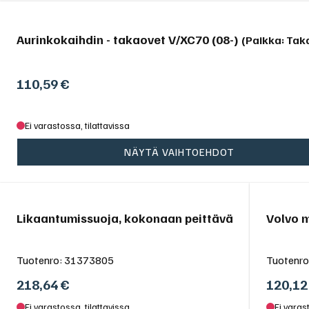
Aurinkokaihdin - takaovet V/XC70 (08-)
(Paikka: Tak
110,59
€
Ei varastossa, tilattavissa
NÄYTÄ VAIHTOEHDOT
Likaantumissuoja, kokonaan peittävä
Volvo m
Tuotenro:
31373805
Tuotenro
218,64
€
120,12
Ei varastossa, tilattavissa
Ei varas