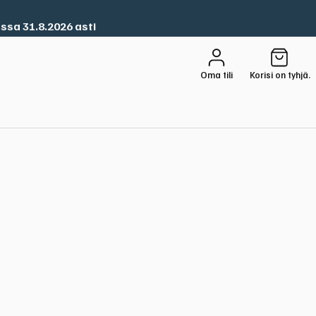
ssa 31.8.2026 asti
Oma tili
Korisi on tyhjä.