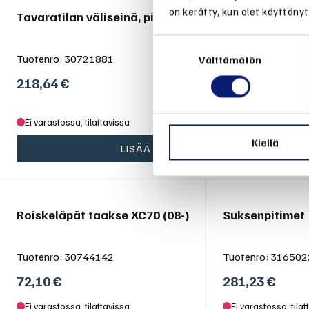
on kerätty, kun olet käyttänyt
Tavaratilan väliseinä, pitkittäinen, V70/XC70 08-
Suostumuksen
Tuotenro:
30721881
valinta
Välttämätön
218,64
€
Ei varastossa, tilattavissa
Kiellä
LISÄÄ KORIIN
Roiskeläpät taakse XC70 (08-)
Suksenpitimet
Tuotenro:
30744142
Tuotenro:
316502
72,10
€
281,23
€
Ei varastossa, tilattavissa
Ei varastossa, tilat