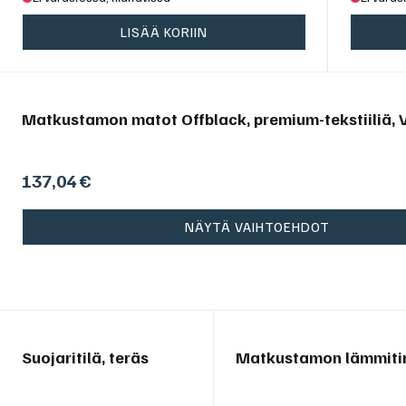
LISÄÄ KORIIN
Matkustamon matot Offblack, premium-tekstiiliä, V
137,04
€
NÄYTÄ VAIHTOEHDOT
Suojaritilä, teräs
Matkustamon lämmiti