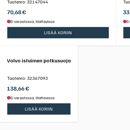
Tuotenro:
32147044
Tuo
70,68
€
33
Ei varastossa, tilattavissa
Ei
LISÄÄ KORIIN
Volvo istuimen potkusuoja
Tuotenro:
32367093
138,66
€
Ei varastossa, tilattavissa
LISÄÄ KORIIN