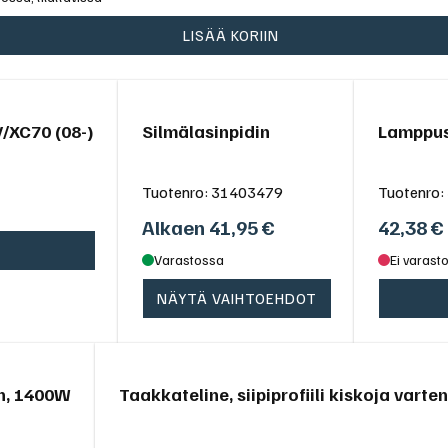
LISÄÄ KORIIN
/XC70 (08-)
Silmälasinpidin
Lamppus
Tuotenro:
31403479
Tuotenro:
Alkaen
41,95
€
42,38
€
Varastossa
Ei varasto
NÄYTÄ VAIHTOEHDOT
n, 1400W
Taakkateline, siipiprofiili kiskoja varte