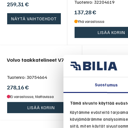
Tuotenro:
32204619
259,31
€
137,28
€
NÄYTÄ VAIHTOEHDOT
Yhä varastossa
LISÄÄ KORIIN
Volvo taakkatelineet V70 08-
Koiran valjaat k
Tuotenro:
30754664
Tuotenro:
3147036
Suostumus
278,16
€
Alkaen
125,85
Ei varastossa, tilattavissa
Ei varastossa, tilatta
Tämä sivusto käyttää eväst
LISÄÄ KORIIN
NÄYTÄ V
Käytämme evästeitä tarjoamam
kävijämäärämme analysoimisee
siitä, miten käytät sivustoamm