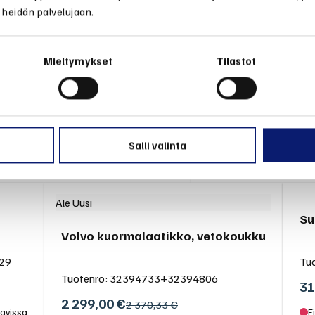
Ale
 heidän palvelujaan.
Roiskeläpät eteen
Suksiboxi Travel Active 500
Tuotenro:
30744133
Mieltymykset
Tilastot
Tuotenro:
32296427
72,10
€
750,00
€
1 016,91 €
Varastossa
Ei varastossa, tilattavi
Salli valinta
LISÄÄ KORIIN
LISÄÄ KORI
Ale
Uusi
Su
Volvo kuormalaatikko, vetokoukku
29
Tu
Tuotenro:
32394733+32394806
31
2 299,00
€
2 370,33 €
tavissa
E