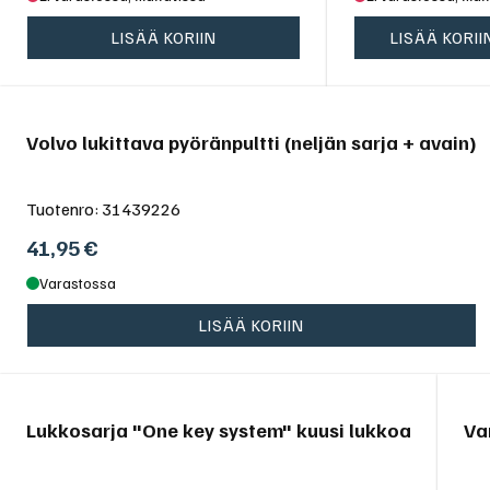
LISÄÄ KORIIN
LISÄÄ KORII
Volvo lukittava pyöränpultti (neljän sarja + avain)
Tuotenro:
31439226
41,95
€
Varastossa
LISÄÄ KORIIN
Lukkosarja "One key system" kuusi lukkoa
Va