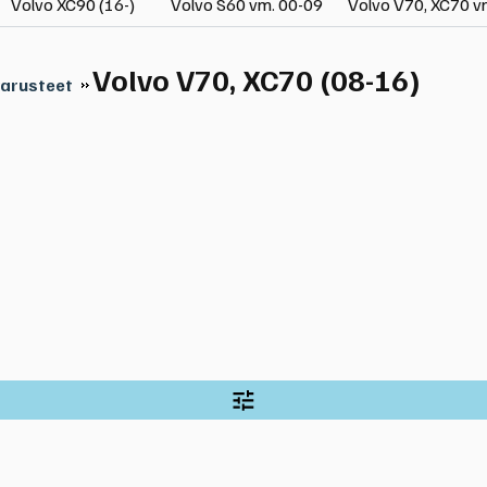
Volvo XC90 (16-)
Volvo S60 vm. 00-09
Volvo V70, XC70 v
Volvo V70, XC70 (08-16)
varusteet