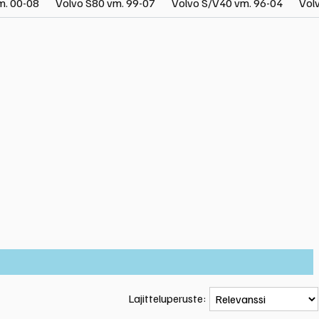
m. 00-08
Volvo S80 vm. 99-07
Volvo S/V40 vm. 96-04
Vol
Lajitteluperuste: