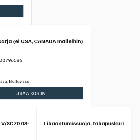
arja (ei USA, CANADA malleihin)
30796586
ssa, tilattavissa
LISÄÄ KORIIN
n V/XC70 08-
Likaantumissuoja, takapuskuri