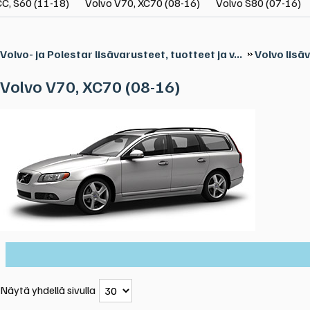
C, S60 (11-18)
Volvo V70, XC70 (08-16)
Volvo S80 (07-16)
Volvo- ja Polestar lisävarusteet, tuotteet ja v...
Volvo lisä
Volvo V70, XC70 (08-16)
Näytä yhdellä sivulla