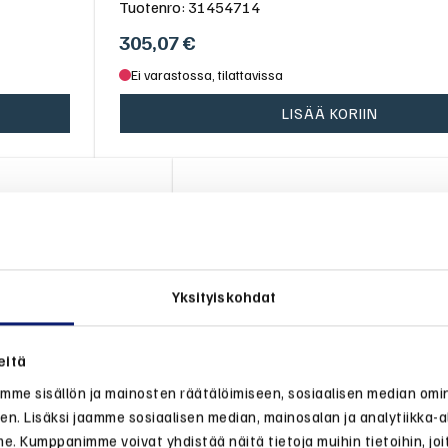
Tuotenro:
31454714
305,07
€
Ei varastossa, tilattavissa
LISÄÄ KORIIN
oko S (alle n.15kg)
Takaistuimen suojus, V70/XC70
8
Tuotenro:
30754506
Yksityiskohdat
€
317,46
€
vissa
Ei varastossa, tilattavissa
eitä
AIHTOEHDOT
LISÄÄ KORIIN
me sisällön ja mainosten räätälöimiseen, sosiaalisen median omi
n. Lisäksi jaamme sosiaalisen median, mainosalan ja analytiikka-
e. Kumppanimme voivat yhdistää näitä tietoja muihin tietoihin, joita