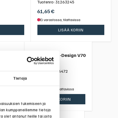
Tuotenro:
31263245
61,65
€
Ei varastossa, tilattavissa
LISÄÄ KORIIN
 vm. 08-
Mattosarja R-Design V70
Tuotenro:
39834472
Tietoja
137,04
€
Ei varastossa, tilattavissa
LISÄÄ KORIIN
naisuuksien tukemiseen ja
alan kumppaneillemme tietoja
 olet antanut heille tai joita