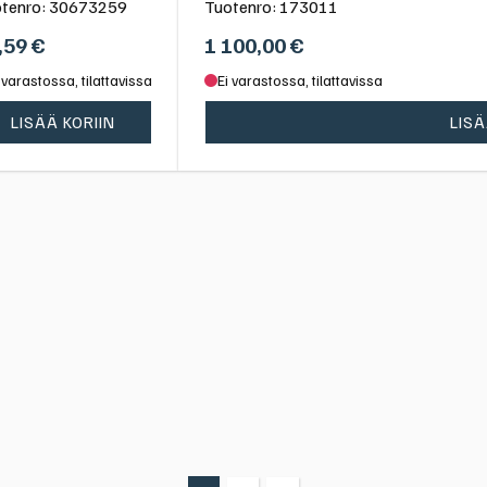
tenro:
30673259
Tuotenro:
173011
,59
€
1 100,00
€
 varastossa, tilattavissa
Ei varastossa, tilattavissa
LISÄÄ KORIIN
LISÄ