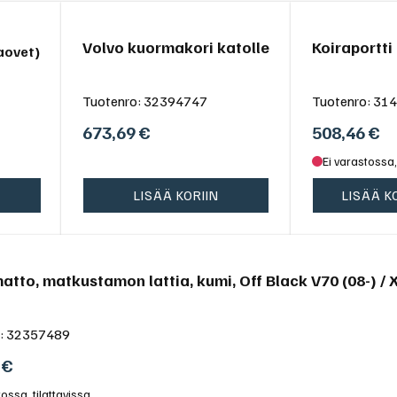
Volvo kuormakori katolle
Koiraportti
aovet)
Tuotenro:
32394747
Tuotenro:
314
673,69
€
508,46
€
Ei varastossa,
LISÄÄ KORIIN
LISÄÄ K
atto, matkustamon lattia, kumi, Off Black V70 (08-) / 
:
32357489
€
tossa, tilattavissa