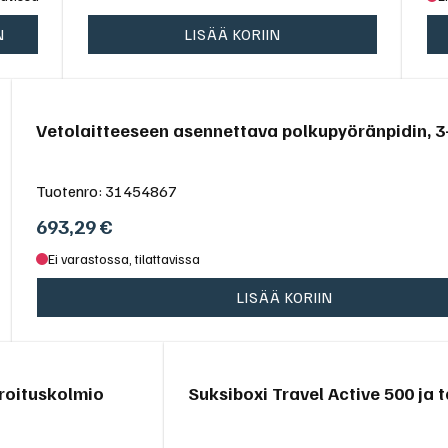
N
LISÄÄ KORIIN
Vetolaitteeseen asennettava polkupyöränpidin, 3-
Tuotenro:
31454867
693,29
€
Ei varastossa, tilattavissa
LISÄÄ KORIIN
roituskolmio
Suksiboxi Travel Active 500 ja