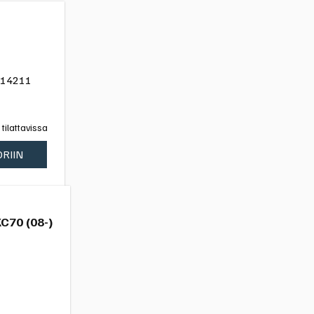
14211
 tilattavissa
ORIIN
XC70 (08-)