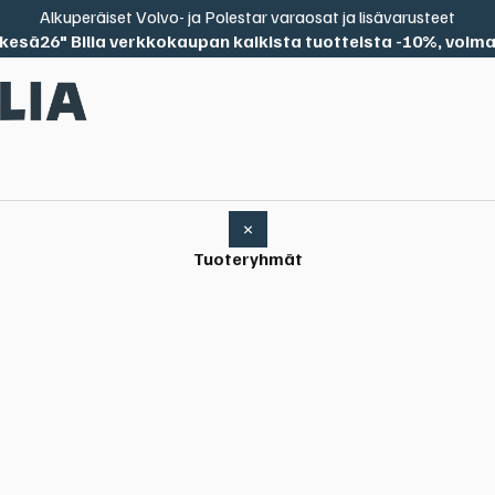
Alkuperäiset Volvo- ja Polestar varaosat ja lisävarusteet
kesä26" Bilia verkkokaupan kaikista tuotteista -10%, voima
×
Tuoteryhmät