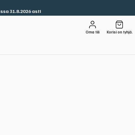
ssa 31.8.2026 asti
Oma tili
Korisi on tyhjä.