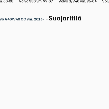
m. 00-08
Volvo S80 vm. 99-07
Volvo S/V40 vm. 96-04
Vol
Suojaritilä
vo V40/V40 CC vm. 2013-