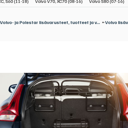
C, S60 (11-18)
Volvo V70, XC70 (08-16)
Volvo S80 (07-16)
Volvo- ja Polestar lisävarusteet, tuotteet ja v...
Volvo lisä