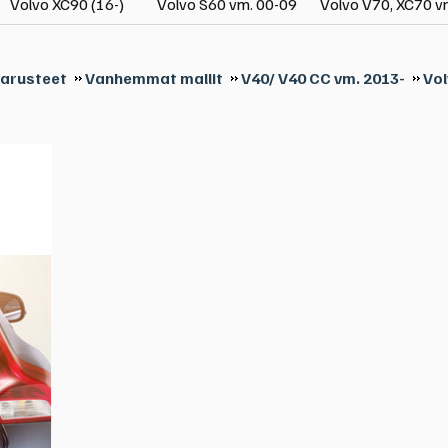
Volvo XC90 (16-)
Volvo S60 vm. 00-09
Volvo V70, XC70 v
varusteet
Vanhemmat mallit
V40/ V40 CC vm. 2013-
Vol