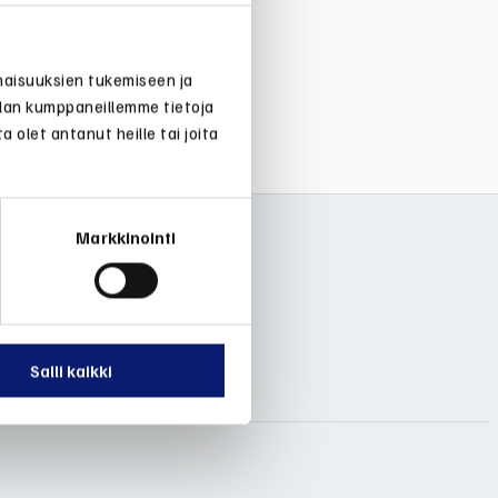
naisuuksien tukemiseen ja
alan kumppaneillemme tietoja
 olet antanut heille tai joita
Markkinointi
Salli kaikki