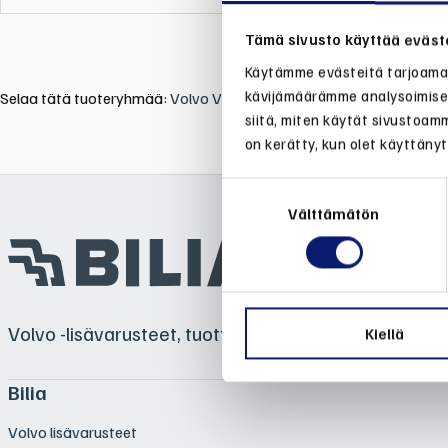
Tämä sivusto käyttää eväst
Käytämme evästeitä tarjoamam
kävijämäärämme analysoimisee
Selaa tätä tuoteryhmää:
Volvo V40/V40 CC vm. 2013-
siitä, miten käytät sivustoamm
on kerätty, kun olet käyttänyt
Suostumuksen
valinta
Välttämätön
Volvo -lisävarusteet, tuotteet ja varaosat Biliasta
Kiellä
Bilia
Volvo lisävarusteet