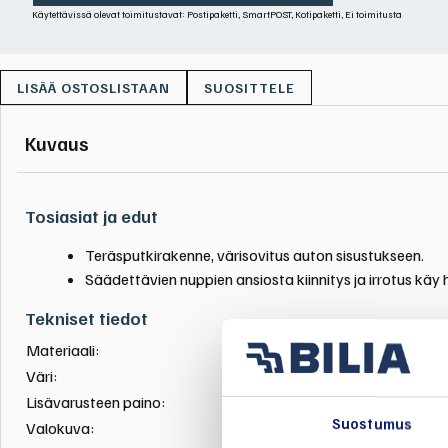
Käytettävissä olevat toimitustavat: Postipaketti, SmartPOST, Kotipaketti, Ei toimitusta
SUOSITTELE
Kuvaus
Tosiasiat ja edut
Teräsputkirakenne, värisovitus auton sisustukseen.
Säädettävien nuppien ansiosta kiinnitys ja irrotus käy 
Tekniset tiedot
Otsikko
Materiaali:
Teräsputket
1
Väri:
Charcoal
Lisävarusteen paino:
2,3 kg
Suostumus
Valokuva:
VCC_26145