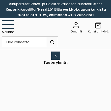
Alkuperäiset Volvo- ja Polestar varaosat ja lisävarusteet
Kuponkikoodilla "kesä26" Bilia verkkokaupan kaikista
tuotteista -10%, voimassa 31.8.2026 asti
Oma tili
Korisi on tyhjä.
Valikko
×
Tuoteryhmät