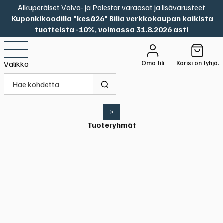
Alkuperäiset Volvo- ja Polestar varaosat ja lisävarusteet
Kuponkikoodilla "kesä26" Bilia verkkokaupan kaikista
tuotteista -10%, voimassa 31.8.2026 asti
Oma tili
Korisi on tyhjä.
Valikko
×
Tuoteryhmät