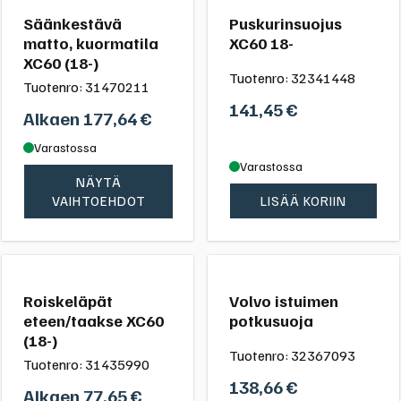
Säänkestävä
Puskurinsuojus
matto, kuormatila
XC60 18-
XC60 (18-)
Tuotenro:
32341448
Tuotenro:
31470211
141,45
€
Alkaen
177,64
€
Varastossa
Varastossa
NÄYTÄ
VAIHTOEHDOT
LISÄÄ KORIIN
Roiskeläpät
Volvo istuimen
eteen/taakse XC60
potkusuoja
(18-)
Tuotenro:
32367093
Tuotenro:
31435990
138,66
€
Alkaen
77,65
€