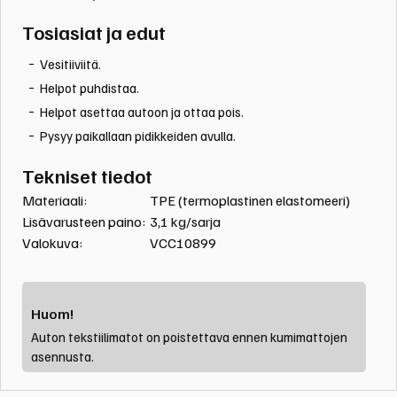
Tosiasiat ja edut
Vesitiiviitä.
Helpot puhdistaa.
Helpot asettaa autoon ja ottaa pois.
Pysyy paikallaan pidikkeiden avulla.
Tekniset tiedot
Materiaali:
TPE (termoplastinen elastomeeri)
Otsikko
1
Lisävarusteen paino:
3,1 kg/sarja
Valokuva:
VCC10899
Huom!
Auton tekstiilimatot on poistettava ennen kumimattojen
asennusta.