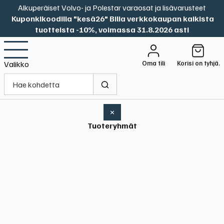
Alkuperäiset Volvo- ja Polestar varaosat ja lisävarusteet
Kuponkikoodilla "kesä26" Bilia verkkokaupan kaikista
tuotteista -10%, voimassa 31.8.2026 asti
Oma tili
Korisi on tyhjä.
Valikko
×
Tuoteryhmät