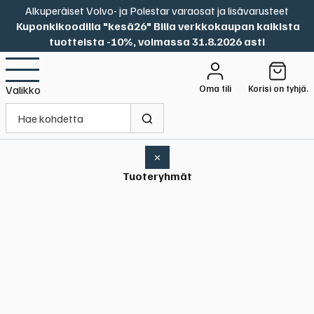
Alkuperäiset Volvo- ja Polestar varaosat ja lisävarusteet
Kuponkikoodilla "kesä26" Bilia verkkokaupan kaikista
tuotteista -10%, voimassa 31.8.2026 asti
Oma tili
Korisi on tyhjä.
Valikko
×
Tuoteryhmät