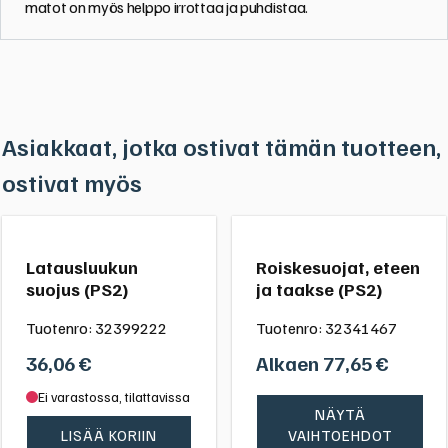
matot on myös helppo irrottaa ja puhdistaa.
Asiakkaat, jotka ostivat tämän tuotteen,
ostivat myös
Latausluukun
Roiskesuojat, eteen
suojus (PS2)
ja taakse (PS2)
Tuotenro:
32399222
Tuotenro:
32341467
36,06
€
Alkaen
77,65
€
Ei varastossa, tilattavissa
NÄYTÄ
LISÄÄ KORIIN
VAIHTOEHDOT