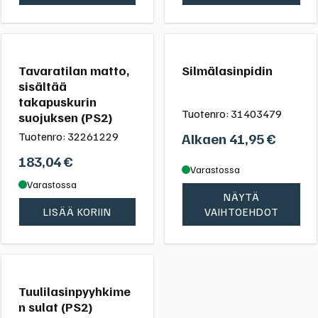
Tavaratilan matto,
Silmälasinpidin
sisältää
takapuskurin
Tuotenro:
31403479
suojuksen (PS2)
Tuotenro:
32261229
Alkaen
41,95
€
183,04
€
Varastossa
Varastossa
NÄYTÄ
LISÄÄ KORIIN
VAIHTOEHDOT
Tuulilasinpyyhkime
n sulat (PS2)