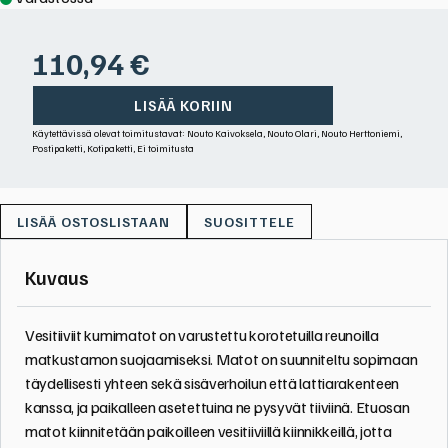
110,94
€
LISÄÄ KORIIN
Käytettävissä olevat toimitustavat: Nouto Kaivoksela, Nouto Olari, Nouto Herttoniemi,
Postipaketti, Kotipaketti, Ei toimitusta
SUOSITTELE
Kuvaus
Vesitiiviit kumimatot on varustettu korotetuilla reunoilla
matkustamon suojaamiseksi. Matot on suunniteltu sopimaan
täydellisesti yhteen sekä sisäverhoilun että lattiarakenteen
kanssa, ja paikalleen asetettuina ne pysyvät tiiviinä. Etuosan
matot kiinnitetään paikoilleen vesitiiviillä kiinnikkeillä, jotta