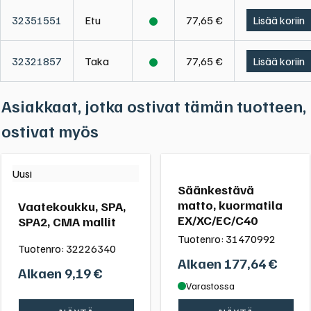
32351551
Etu
77,65 €
Lisää koriin
32321857
Taka
77,65 €
Lisää koriin
Asiakkaat, jotka ostivat tämän tuotteen,
ostivat myös
Uusi
Säänkestävä
matto, kuormatila
Vaatekoukku, SPA,
EX/XC/EC/C40
SPA2, CMA mallit
Tuotenro:
31470992
Tuotenro:
32226340
Alkaen
177,64
€
Alkaen
9,19
€
Varastossa