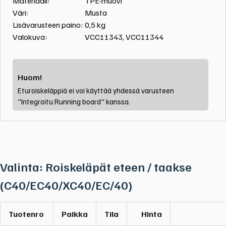
Materiaali:
TPE-muovi
Otsikko
1
Väri:
Musta
Lisävarusteen paino:
0,5
kg
Valokuva:
VCC11343, VCC11344
Huom!
Eturoiskeläppiä ei voi käyttää yhdessä varusteen
"Integroitu Running board" kanssa.
Valinta: Roiskeläpät eteen / taakse
(C40/EC40/XC40/EC/40)
Tuotenro
Paikka
Tila
Hinta