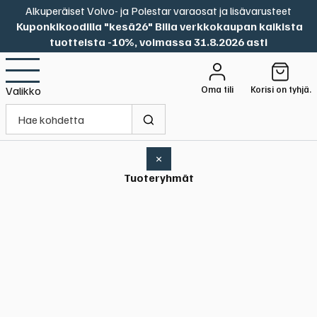
Alkuperäiset Volvo- ja Polestar varaosat ja lisävarusteet
Kuponkikoodilla "kesä26" Bilia verkkokaupan kaikista
tuotteista -10%, voimassa 31.8.2026 asti
Oma tili
Korisi on tyhjä.
Valikko
×
Tuoteryhmät