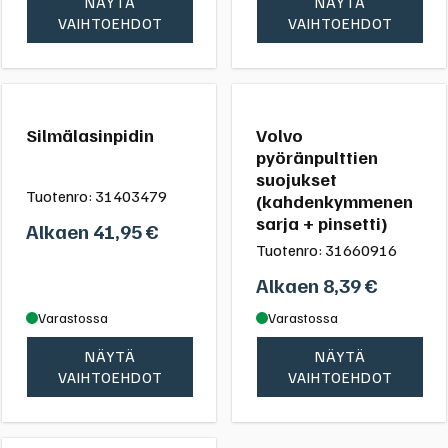
NÄYTÄ
NÄYTÄ
VAIHTOEHDOT
VAIHTOEHDOT
Silmälasinpidin
Volvo
pyöränpulttien
suojukset
Tuotenro:
31403479
(kahdenkymmenen
sarja + pinsetti)
Alkaen
41,95
€
Tuotenro:
31660916
Alkaen
8,39
€
Varastossa
Varastossa
NÄYTÄ
NÄYTÄ
VAIHTOEHDOT
VAIHTOEHDOT