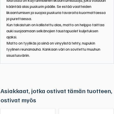
Matossa on käytännöllinen likaantumissuoja, joka voidaan
kääntää alas puskurin päälle. Se estää vaatteiden
likaantumisen ja suojaa puskuria tavaroita kuormattaessa
ja purettaessa.
Kun takaistuin on kallistettu alas, matto on helppo taittaa
auki suojaamaan selkänojien taustapuolet kuljetuksen
ajaksi.
Matto on tyylikäs ja siinä on vinyylistä tehty, nupukin
tyylinen reunanauha. Kankaan väri on sovitettu muuhun
sisustusväriin.
Asiakkaat, jotka ostivat tämän tuotteen,
ostivat myös