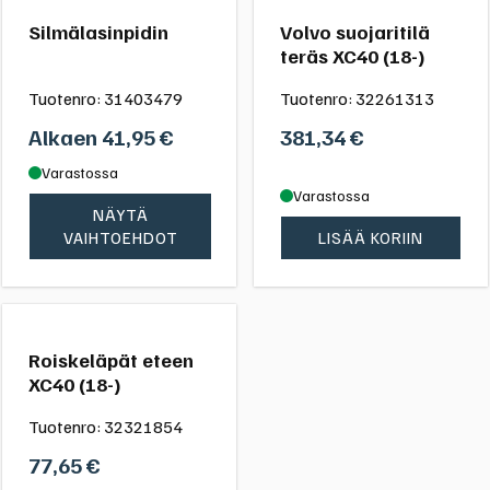
Silmälasinpidin
Volvo suojaritilä
teräs XC40 (18-)
Tuotenro:
31403479
Tuotenro:
32261313
Alkaen
41,95
€
381,34
€
Varastossa
Varastossa
NÄYTÄ
VAIHTOEHDOT
LISÄÄ KORIIN
Roiskeläpät eteen
XC40 (18-)
Tuotenro:
32321854
77,65
€