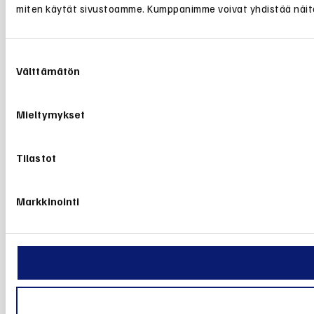
miten käytät sivustoamme. Kumppanimme voivat yhdistää näitä tie
Suostumuksen
Välttämätön
valinta
Mieltymykset
Tilastot
Markkinointi