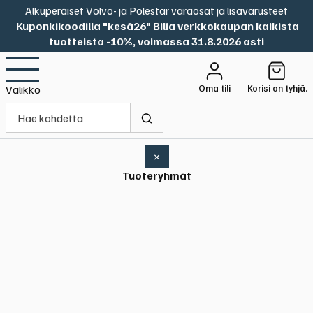
Alkuperäiset Volvo- ja Polestar varaosat ja lisävarusteet
Kuponkikoodilla "kesä26" Bilia verkkokaupan kaikista
tuotteista -10%, voimassa 31.8.2026 asti
Oma tili
Korisi on tyhjä.
Valikko
×
Tuoteryhmät