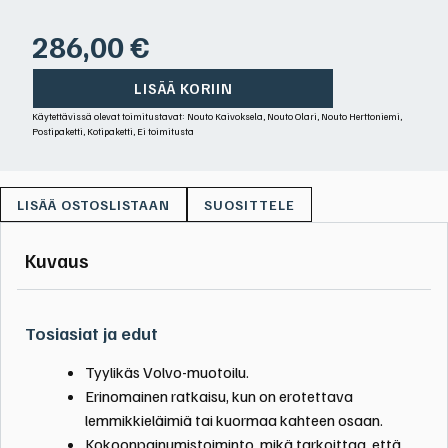
286,00
€
LISÄÄ KORIIN
Käytettävissä olevat toimitustavat: Nouto Kaivoksela, Nouto Olari, Nouto Herttoniemi,
Postipaketti, Kotipaketti, Ei toimitusta
SUOSITTELE
Kuvaus
Tosiasiat ja edut
Tyylikäs Volvo-muotoilu.
Erinomainen ratkaisu, kun on erotettava
lemmikkieläimiä tai kuormaa kahteen osaan.
Kokoonpainumistoiminto, mikä tarkoittaa, että