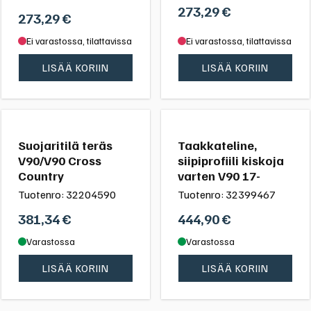
273,29
€
273,29
€
Ei varastossa, tilattavissa
Ei varastossa, tilattavissa
LISÄÄ KORIIN
LISÄÄ KORIIN
Suojaritilä teräs
Taakkateline,
V90/V90 Cross
siipiprofiili kiskoja
Country
varten V90 17-
Tuotenro:
32204590
Tuotenro:
32399467
381,34
€
444,90
€
Varastossa
Varastossa
LISÄÄ KORIIN
LISÄÄ KORIIN