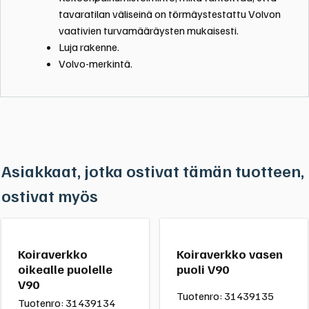
tavaratilan väliseinä on törmäystestattu Volvon
vaativien turvamääräysten mukaisesti.
Luja rakenne.
Volvo-merkintä.
Asiakkaat, jotka ostivat tämän tuotteen,
ostivat myös
Koiraverkko
Koiraverkko vasen
oikealle puolelle
puoli V90
V90
Tuotenro:
31439135
Tuotenro:
31439134