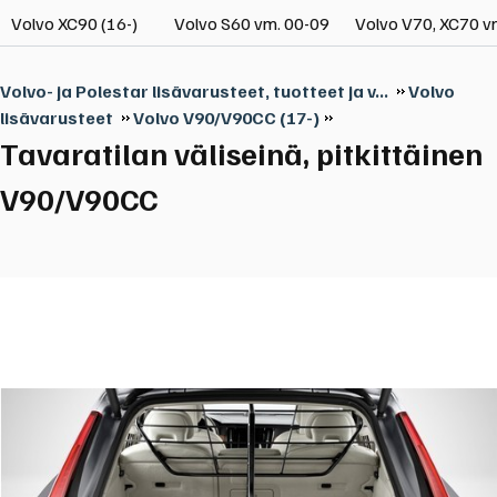
Volvo XC90 (16-)
Volvo S60 vm. 00-09
Volvo V70, XC70 v
Volvo- ja Polestar lisävarusteet, tuotteet ja v...
Volvo
lisävarusteet
Volvo V90/V90CC (17-)
Tavaratilan väliseinä, pitkittäinen
V90/V90CC