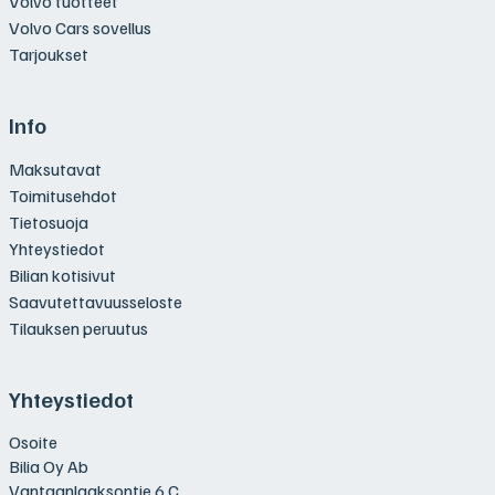
Volvo tuotteet
Volvo Cars sovellus
Tarjoukset
Info
Maksutavat
Toimitusehdot
Tietosuoja
Yhteystiedot
Bilian kotisivut
Saavutettavuusseloste
Tilauksen peruutus
Yhteystiedot
Osoite
Bilia Oy Ab
Vantaanlaaksontie 6 C