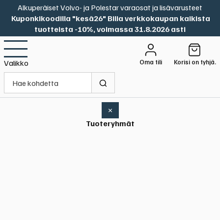
Alkuperäiset Volvo- ja Polestar varaosat ja lisävarusteet
Kuponkikoodilla "kesä26" Bilia verkkokaupan kaikista
tuotteista -10%, voimassa 31.8.2026 asti
Oma tili
Korisi on tyhjä.
Valikko
×
Tuoteryhmät