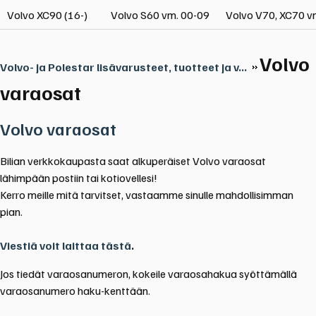
Volvo XC90 (16-)
Volvo S60 vm. 00-09
Volvo V70, XC70 v
Volvo
Volvo- ja Polestar lisävarusteet, tuotteet ja v...
varaosat
Volvo varaosat
Bilian verkkokaupasta saat alkuperäiset Volvo varaosat
lähimpään postiin tai kotiovellesi!
Kerro meille mitä tarvitset, vastaamme sinulle mahdollisimman
pian.
Viestiä voit laittaa tästä
.
Jos tiedät varaosanumeron, kokeile varaosahakua syöttämällä
varaosanumero haku-kenttään.