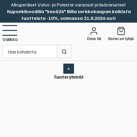
Alkuperäiset Volvo- ja Polestar varaosat ja lisävarusteet
Kuponkikoodilla "kesä26" Bilia verkkokaupan kaikista
tuotteista -10%, voimassa 31.8.2026 asti
Oma tili
Korisi on tyhjä.
Valikko
×
Tuoteryhmät