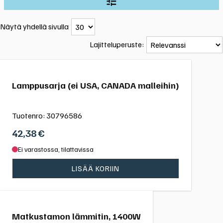
Näytä yhdellä sivulla
Lajitteluperuste:
Lamppusarja (ei USA, CANADA malleihin)
Tuotenro:
30796586
42,38
€
Ei varastossa, tilattavissa
LISÄÄ KORIIN
Matkustamon lämmitin, 1400W