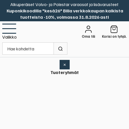
Alkuperäiset Volvo- ja Polestar varaosat ja lisävarusteet
Kuponkikoodilla "kesä26" Bilia verkkokaupan kaikista
tuotteista -10%, voimassa 31.8.2026 asti
Oma tili
Korisi on tyhjä.
Valikko
×
Tuoteryhmät