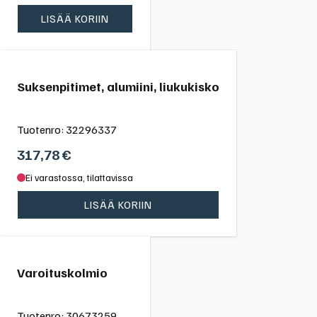
LISÄÄ KORIIN
Suksenpitimet, alumiini, liukukisko
Tuotenro:
32296337
317,78
€
Ei varastossa, tilattavissa
LISÄÄ KORIIN
Varoituskolmio
Tuotenro:
30673259