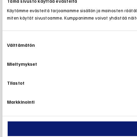
Tämä sivusto käyttää evästeitä
Käytämme evästeitä tarjoamamme sisällön ja mainosten räätälö
miten käytät sivustoamme. Kumppanimme voivat yhdistää näitä tie
Suostumuksen
Välttämätön
valinta
Mieltymykset
Tilastot
Markkinointi