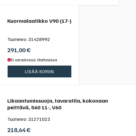
Kuormalaatikko V90 (17-)
Tuotenro:
31428992
291,00
€
Ei varastossa, tilattavissa
LISÄÄ KORIIN
Likaantumissuoja, tavaratila, kokonaan
peittävä, S60 11-, V60
Tuotenro:
31271023
218,64
€