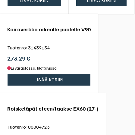
LISÄÄ KORIIN
LISÄÄ KORIIN
Koiraverkko oikealle puolelle V90
Tuotenro:
31439134
273,29
€
Ei varastossa, tilattavissa
LISÄÄ KORIIN
Roiskeläpät eteen/taakse EX60 (27-)
Tuotenro:
80004723