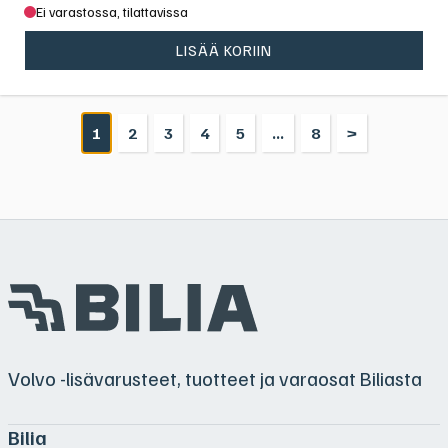
Ei varastossa, tilattavissa
LISÄÄ KORIIN
Otsikko
1
2
3
4
5
...
8
>
1
Volvo -lisävarusteet, tuotteet ja varaosat Biliasta
Bilia