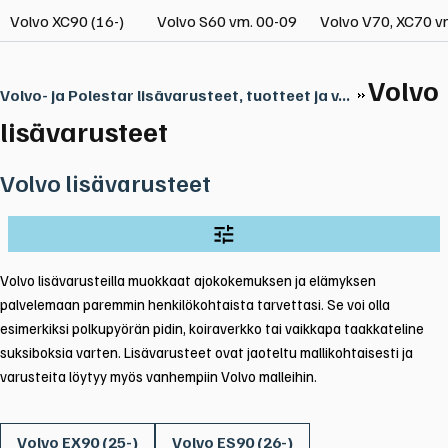
Volvo XC90 (16-)
Volvo S60 vm. 00-09
Volvo V70, XC70 v
Volvo
Volvo- ja Polestar lisävarusteet, tuotteet ja v...
lisävarusteet
Volvo lisävarusteet
Volvo lisävarusteilla muokkaat ajokokemuksen ja elämyksen 
palvelemaan paremmin henkilökohtaista tarvettasi. Se voi olla 
esimerkiksi polkupyörän pidin, koiraverkko tai vaikkapa taakkateline 
suksiboksia varten. Lisävarusteet ovat jaoteltu mallikohtaisesti ja 
varusteita löytyy myös vanhempiin Volvo malleihin.
Volvo EX90 (25-)
Volvo ES90 (26-)