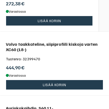
272,38
€
Varastossa
LISÄÄ KORIIN
Volvo taakkateline, siipiprofiili kiskoja varten
XC60 (18-)
Tuotenro:
32399470
444,90
€
Varastossa
LISÄÄ KORIIN
Aurinkokaihdin, S60 11-