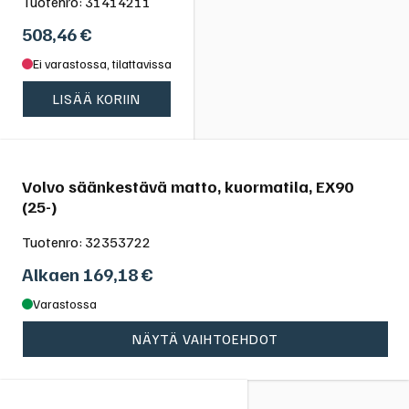
Tuotenro:
31414211
508,46
€
Ei varastossa, tilattavissa
LISÄÄ KORIIN
Volvo säänkestävä matto, kuormatila, EX90
(25-)
Tuotenro:
32353722
Alkaen
169,18
€
Varastossa
NÄYTÄ VAIHTOEHDOT