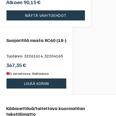
Alkaen
90,15
€
NÄYTÄ VAIHTOEHDOT
Suojaritilä musta XC60 (18-)
Tuotenro:
32261614, 32204165
367,35
€
Ei varastossa, tilattavissa
LISÄÄ KORIIN
Käännettävä/taitettava kuormatilan
tekstiilimatto