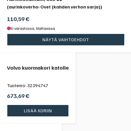
(aurinkoverho: Ovet (kahden verhon sarja))
110,59
€
Ei varastossa, tilattavissa
NÄYTÄ VAIHTOEHDOT
Volvo kuormakori katolle
Tuotenro:
32394747
673,69
€
LISÄÄ KORIIN