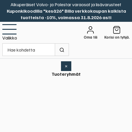
Alkuperäiset Volvo- ja Polestar varaosat ja lisävarusteet
Kuponkikoodilla "kesä26" Bilia verkkokaupan kaikista
tuotteista -10%, voimassa 31.8.2026 asti
Oma tili
Korisi on tyhjä.
Valikko
×
Tuoteryhmät