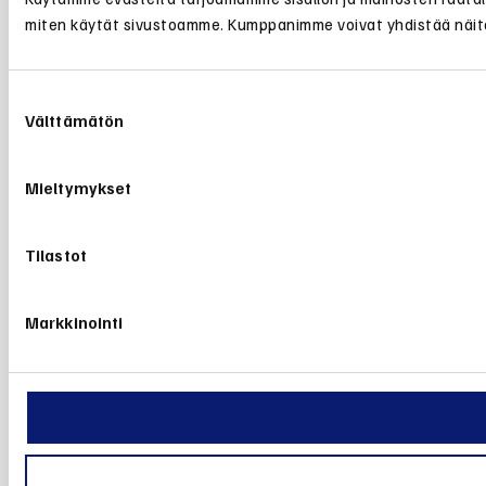
miten käytät sivustoamme. Kumppanimme voivat yhdistää näitä tie
Suostumuksen
Välttämätön
valinta
Mieltymykset
Tilastot
Markkinointi