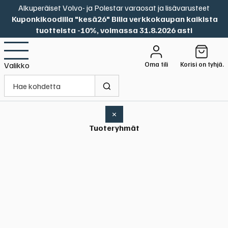
Alkuperäiset Volvo- ja Polestar varaosat ja lisävarusteet
Kuponkikoodilla "kesä26" Bilia verkkokaupan kaikista
tuotteista -10%, voimassa 31.8.2026 asti
Oma tili
Korisi on tyhjä.
Valikko
×
Tuoteryhmät